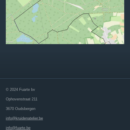
© 2024 Fuarte bv
Ophovenstraat 211
3670 Oudsbergen
info@kruidenatelier.be
info@fuarte.be