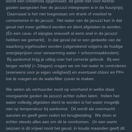
wordt een creditnota opgemaakt, dit geldt niet voor Airbnb-
gasten aangezien hier de jacuzzi inbegrepen is in de huurprijs).
Daarnaast is het niet toegestaan om drank of voedsel te
consumeren in de jacuzzi. Het water van de jacuzzi kan in dat
geval niet meer gefilterd worden en dient afgelaten te worden.
(Én een cava- of wijnglas sneuvelt al eens snel in de jacuzzi
hebben we gemerkt). In dat geval zal er een gedeelte van de
waarborg ingehouden worden (uitgerekend volgens de huidige
energieprijzen voor verwarming water + schoonmaakkosten).
Bij aankomst krijg je uitleg over het correcte gebruik. Bij een
langer verblijf (> 2dagen) vragen we om het water te controleren
(eveneens voor je eigen veiligheid) en eventueel chloor en PH+
toe te voegen en de waterfilter zuiver te maken.
We weten als verhuurder nooit op voorhand in welke staat
voorgaande gasten de jacuzzi achter zullen laten. Indien het
water volledig afgelaten dient te worden is het water mogelijk
niet op temperatuur bij aankomst. Dit wordt als overmacht
aanzien en geeft geen reden tot terugbetaling. We doen er
echter steeds alles aan om dit te voorkomen. (In een warm
seizoen is dit vrijwel nooit het geval, in koude maanden geeft dit