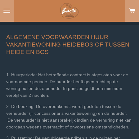
Ga
direct
naar
de
hoofdinhoud
ALGEMENE VOORWAARDEN HUUR
VAKANTIEWONING HEIDEBOS OF TUSSEN
HEIDE EN BOS
1. Huurperiode: Het betreffende contract is afgesloten voor de
voornoemde periode. De huurder heeft geen recht op de
woning buiten deze periode. In principe geldt een minimum
verblijf van 2 nachten.
2. De boeking: De overeenkomst wordt gesloten tussen de
verhuurder (= concessionaris vakantiewoning) en de huurder.
De verhuurder is niet aansprakelijk indien de verhuring niet kan
doorgaan wegens overmacht of onvoorziene omstandigheden.
3. Prijszetting: De gepubliceerde prijzen zijn de prijzen per