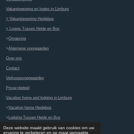
Vakantiewoning en logies in Limburg
> Vakantiewoning Heidebos
> Logies Tussen Heide en Bos
>
Omgeving
>
Algemene voorwaarden
Over ons
Contact
Verkoopsvoorwaarden
Privacybeleid
Vacation home and lodging in Limburg
>
Vacation home Heidebos
>
Lodging Tussen Heide en Bos
>
General conditions and Terms
Deze website maakt gebruik van cookies om uw
ervaring te verbeteren en op maat gemaakte
Powered by
JouwWeb