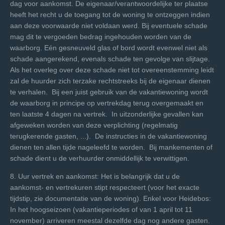
dag voor aankomst. De eigenaar/verantwoordelijke ter plaatse
heeft het recht u de toegang tot de woning te ontzeggen indien
aan deze voorwaarde niet voldaan werd. Bij eventuele schade
mag dit te vergoeden bedrag ingehouden worden van de
waarborg. Eén gesneuveld glas of bord wordt evenwel niet als
schade aangerekend, evenals schade ten gevolge van slijtage.
Als het overleg over deze schade niet tot overeenstemming leidt
zal de huurder zich terzake rechtstreeks bij de eigenaar dienen
te verhalen. Bij een juist gebruik van de vakantiewoning wordt
de waarborg in principe op vertrekdag terug overgemaakt en
ten laatste 4 dagen na vertrek. In uitzonderlijke gevallen kan
afgeweken worden van deze verplichting (regelmatig
terugkerende gasten, ...). De instructies in de vakantiewoning
dienen ten allen tijde nageleefd te worden. Bij mankementen of
schade dient u de verhuurder onmiddellijk te verwittigen.
8. Uur vertrek en aankomst: Het is belangrijk dat u de
aankomst- en vertrekuren stipt respecteert (voor het exacte
tijdstip, zie documentatie van de woning). Enkel voor Heidebos:
In het hoogseizoen (vakantieperiodes of van 1 april tot 11
november) arriveren meestal dezelfde dag nog andere gasten.