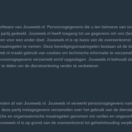
software van Jouwweb.nl. Persoonsgegevens die u ten behoeve van on
 partij gedeeld. Jouwweb.nl heeft toegang tot uw gegevens om ons (te
iken voor een ander doel. Jouwweb.nl is op basis van de overeenkomst
smaatregelen te nemen. Deze beveiligingsmaatregelen bestaan uit de t
b.nl maakt gebruik van cookies om technische informatie te verzamel
ersoonsgegevens verzameld en/of opgeslagen. Jouwweb.nl behoudt zi
te delen om de dienstverlening verder te verbeteren.
ensten af van Jouwweb.nl. Jouwweb.nl verwerkt persoonsgegevens na
n deze partij metagegevens verzamelen over het gebruik van de dienst
che en organisatorische maatregelen genomen om verlies en ongeoorl
uwweb.nl is op grond van de overeenkomst tot geheimhouding verplic