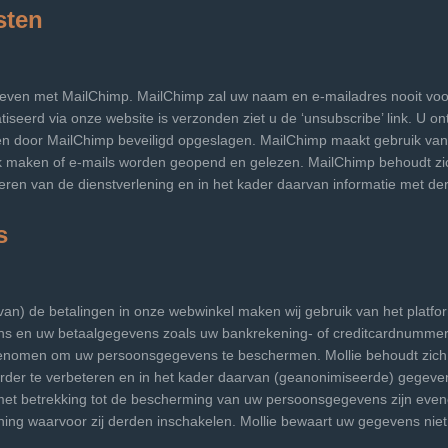
sten
ieven met MailChimp. MailChimp zal uw naam en e-mailadres nooit voo
seerd via onze website is verzonden ziet u de ‘unsubscribe’ link. U on
 door MailChimp beveiligd opgeslagen. MailChimp maakt gebruik van
lijk maken of e-mails worden geopend en gelezen. MailChimp behoudt z
eren van de dienstverlening en in het kader daarvan informatie met de
s
an) de betalingen in onze webwinkel maken wij gebruik van het platfor
 en uw betaalgegevens zoals uw bankrekening- of creditcardnummer.
enomen om uw persoonsgegevens te beschermen. Mollie behoudt zich 
rder te verbeteren en in het kader daarvan (geanonimiseerde) gegeven
t betrekking tot de bescherming van uw persoonsgegevens zijn even
ening waarvoor zij derden inschakelen. Mollie bewaart uw gegevens nie