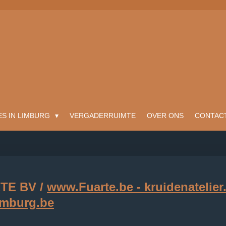
ES IN LIMBURG
VERGADERRUIMTE
OVER ONS
CONTAC
RTE BV /
www.Fuarte.be - kruidenatelier.
imburg.be