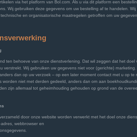
ikelen via het platform van Bol.com. Als u via dit platform een bestell
s. Wij gebruiken deze gegevens om uw bestelling af te handelen. Wij 
echnische en organisatorische maatregelen getroffen om uw gegevens
ensverwerking
g
nd ten behoeve van onze dienstverlening. Dat wil zeggen dat het doel v
u verstrekt. Wij gebruiken uw gegevens niet voor (gerichte) marketing.
anders dan op uw verzoek – op een later moment contact met u op te n
s worden niet met derden gedeeld, anders dan om aan boekhoudkundig
erden zijn allemaal tot geheimhouding gehouden op grond van de overe
ns
erzameld door onze website worden verwerkt met het doel onze dienst
P-adres, webbrowser en
oonsgegevens.