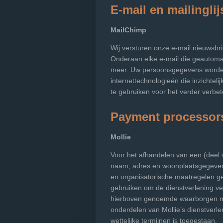
E-mail en mailinglij
MailChimp
Wij versturen onze e-mail nieuwsbr
Onderaan elke e-mail die geautomati
meer. Uw persoonsgegevens worden
internettechnologieën die inzichte
te gebruiken voor het verder verbet
Payment processor
Mollie
Voor het afhandelen van een (deel v
naam, adres en woonplaatsgegevens
en organisatorische maatregelen g
gebruiken om de dienstverlening ve
hierboven genoemde waarborgen me
onderdelen van Mollie’s dienstverl
wettelijke termijnen is toegestaan.