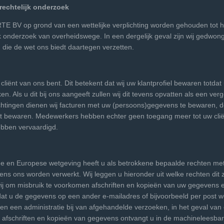
rechtelijk onderzoek
E BV op grond van een wettelijke verplichting worden gehouden tot h
ijk onderzoek van overheidswege. In een dergelijk geval zijn wij gedwo
 die de wet ons biedt daartegen verzetten.
iënt van ons bent. Dit betekent dat wij uw klantprofiel bewaren totdat 
n. Als u dit bij ons aangeeft zullen wij dit tevens opvatten als een ve
lichtingen dienen wij facturen met uw (persoons)gegevens te bewaren, 
opt bewaren. Medewerkers hebben echter geen toegang meer tot uw clië
ebben vervaardigd.
e en Europese wetgeving heeft u als betrokkene bepaalde rechten met 
s ons worden verwerkt. Wij leggen u hieronder uit welke rechten dit z
wij om misbruik te voorkomen afschriften en kopieën van uw gegevens e
at u de gegevens op een ander e-mailadres of bijvoorbeeld per post we
den een administratie bij van afgehandelde verzoeken, in het geval va
 afschriften en kopieën van gegevens ontvangt u in de machineleesbar