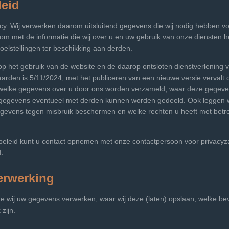
leid
. Wij verwerken daarom uitsluitend gegevens die wij nodig hebben vo
 om met de informatie die wij over u en uw gebruik van onze diensten 
elstellingen ter beschikking aan derden.
g op het gebruik van de website en de daarop ontsloten dienstverleni
arden is 5/11/2024, met het publiceren van een nieuwe versie vervalt 
jft welke gegevens over u door ons worden verzameld, waar deze gegev
egevens eventueel met derden kunnen worden gedeeld. Ook leggen wij 
gevens tegen misbruik beschermen en welke rechten u heeft met betre
ybeleid kunt u contact opnemen met onze contactpersoon voor privacyz
.
erwerking
e wij uw gegevens verwerken, waar wij deze (laten) opslaan, welke bev
zijn.