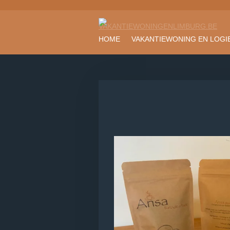
Ga
direct
naar
HOME
VAKANTIEWONING EN LOGI
de
hoofdinhoud