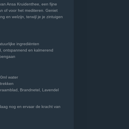
an Ansa Kruidenthee, een fijne
n of voor het mediteren. Geniet
en welzijn, terwijl je je zintuigen
tuurlijke ingrediënten
nd, ontspannend en kalmerend
apengaan
50ml water
 trekken
Braamblad, Brandnetel, Lavendel
aag nog en ervaar de kracht van