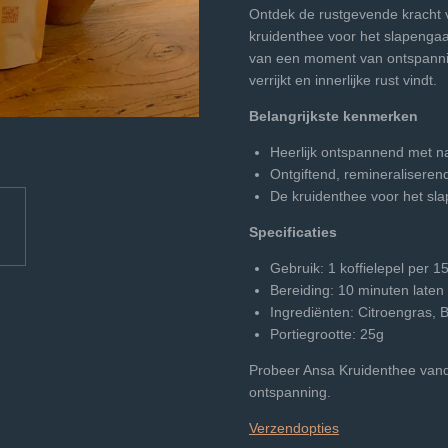
Ontdek de rustgevende kracht v
kruidenthee voor het slapengaa
van een moment van ontspanning 
verrijkt en innerlijke rust vindt.
Belangrijkste kenmerken
Heerlijk ontspannend met na
Ontgiftend, remineralisere
De kruidenthee voor het sl
Specificaties
Gebruik: 1 koffielepel per 1
Bereiding: 10 minuten laten
Ingrediënten: Citroengras, 
Portiegrootte: 25g
Probeer Ansa Kruidenthee vand
ontspanning.
Verzendopties