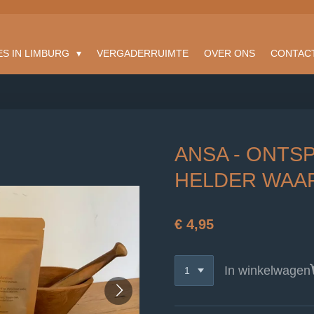
ES IN LIMBURG
VERGADERRUIMTE
OVER ONS
CONTAC
ANSA - ONTS
HELDER WAA
€ 4,95
In winkelwagen