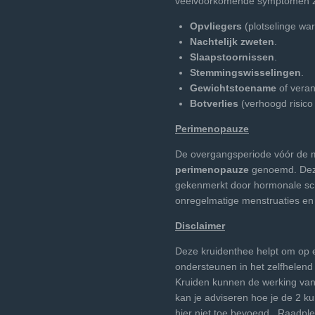
veelvoorkomende symptomen zi
Opvliegers
(plotselinge wa
Nachtelijk zweten
.
Slaapstoornissen
.
Stemmingswisselingen
.
Gewichtstoename
of veran
Botverlies
(verhoogd risico
Perimenopauze
De overgangsperiode vóór de
perimenopauze
genoemd. Deze
gekenmerkt door hormonale sch
onregelmatige menstruaties e
Disclaimer
Deze kruidenthee helpt om op ee
ondersteunen in het zelfhelen
Kruiden kunnen de werking van
kan je adviseren hoe je de 2 k
hier niet toe bevoegd. Raadpleeg