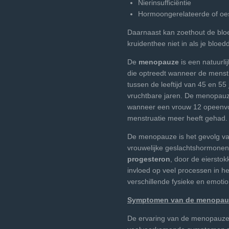
Nierinsufficiëntie
Hormoongerelateerde of oe
Daarnaast kan zoethout de bl
kruidenthee niet in als je blo
De
menopauze
is een natuurli
die optreedt wanneer de menst
tussen de leeftijd van 45 en 55
vruchtbare jaren. De menopauze
wanneer een vrouw 12 opeen
menstruatie meer heeft gehad.
De menopauze is het gevolg va
vrouwelijke geslachtshormonen
progesteron
, door de eiersto
invloed op veel processen in he
verschillende fysieke en emoti
Symptomen van de menopau
De ervaring van de menopauze 