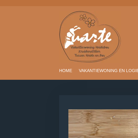
Ga
direct
naar
de
hoofdinhoud
HOME
VAKANTIEWONING EN LOGI