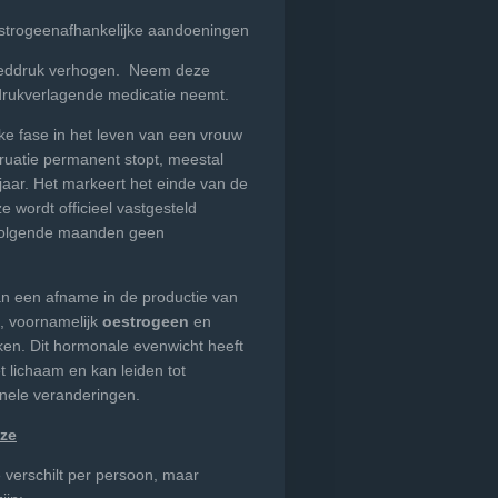
strogeenafhankelijke aandoeningen
oeddruk verhogen. Neem deze
eddrukverlagende medicatie neemt.
jke fase in het leven van een vrouw
ruatie permanent stopt, meestal
 jaar. Het markeert het einde van de
 wordt officieel vastgesteld
volgende maanden geen
n een afname in de productie van
, voornamelijk
oestrogeen
en
kken. Dit hormonale evenwicht heeft
t lichaam en kan leiden tot
onele veranderingen.
ze
verschilt per persoon, maar