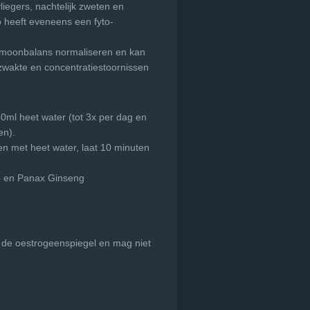
iegers, nachtelijk zweten en
heeft eveneens een fyto-
rmoonbalans normaliseren en kan
wakte en concentratiestoornissen
50ml heet water (tot 3x per dag en
ken).
en met heet water, laat 10 minuten
p en Panax Ginseng
 de oestrogeenspiegel en mag niet