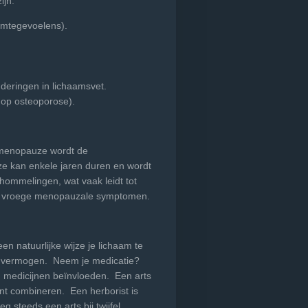
jn:
rmtegevoelens).
deringen in lichaamsvet.
 op osteoporose).
 menopauze wordt de
 kan enkele jaren duren en wordt
ommelingen, wat vaak leidt tot
n vroege menopauzale symptomen.
n natuurlijke wijze je lichaam te
d vermogen. Neem je medicatie?
 medicijnen beïnvloeden. Een arts
unt combineren. Een herborist is
 steeds een arts bij twijfel.