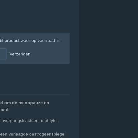
t product weer op voorraad is.
Verzenden
nd om de menopauze en
nen!
 overgangsklachten, met fyto-
.
 een verlaagde oestrogeenspiegel