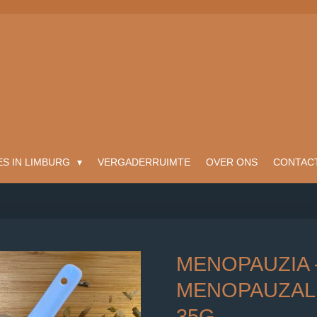
ES IN LIMBURG
VERGADERRUIMTE
OVER ONS
CONTAC
MENOPAUZIA -
MENOPAUZAL
35G