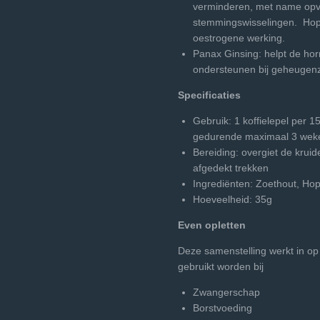
verminderen, met name opvl
stemmingswisselingen. Hop 
oestrogene werking.
Panax Ginsing: helpt de ho
ondersteunen bij geheugenz
Specificaties
Gebruik: 1 koffielepel per 1
gedurende maximaal 3 we
Bereiding: overgiet de kruid
afgedekt trekken
Ingrediënten: Zoethout, Ho
Hoeveelheid: 35g
Even opletten
Deze samenstelling werkt in op
gebruikt worden bij
Zwangerschap
Borstvoeding