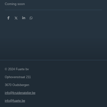
Coming soon
D
D
S
D
e
e
h
e
l
e
a
l
e
l
r
e
n
e
n
© 2024 Fuarte bv
Ophovenstraat 211
3670 Oudsbergen
info@kruidenatelier.be
info@fuarte.be