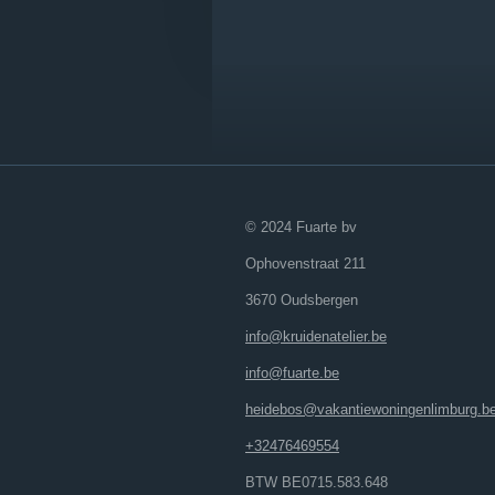
© 2024 Fuarte bv
Ophovenstraat 211
3670 Oudsbergen
info@kruidenatelier.be
info@fuarte.be
heidebos@vakantiewoningenlimburg.b
+32476469554
BTW BE0715.583.648