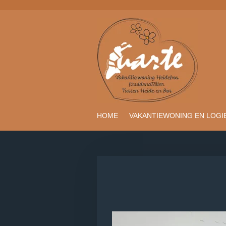
Ga
direct
naar
de
hoofdinhoud
HOME
VAKANTIEWONING EN LOGI