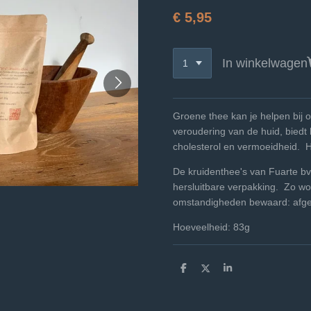
€ 5,95
In winkelwagen
Groene thee kan je helpen bij
veroudering van de huid, biedt h
cholesterol en vermoeidheid. H
De kruidenthee's van Fuarte bv
hersluitbare verpakking. Zo wo
omstandigheden bewaard: afgesl
Hoeveelheid: 83g
D
D
S
e
e
h
l
e
a
e
l
r
n
e