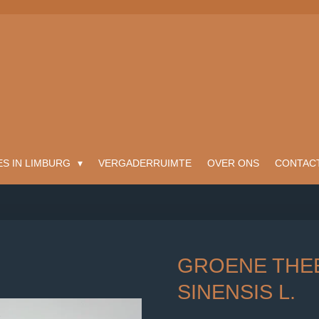
ES IN LIMBURG
VERGADERRUIMTE
OVER ONS
CONTAC
GROENE THEE
SINENSIS L.