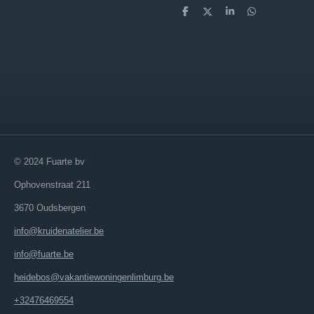
D
D
S
D
e
e
h
e
l
e
a
l
e
l
r
e
n
e
n
© 2024 Fuarte bv
Ophovenstraat 211
3670 Oudsbergen
info@kruidenatelier.be
info@fuarte.be
heidebos@vakantiewoningenlimburg.be
+32476469554