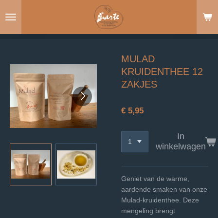
Ga
direct
naar
de
hoofdinhoud
MULAD
KRUIDENTHEE 12
ZAKJES
€ 5,95
In
winkelwagen
Geniet van de warme,
aardende smaken van onze
Mulad-kruidenthee. Deze
mengeling brengt