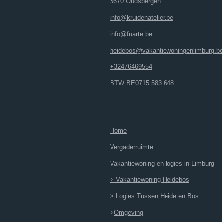
3670 Oudsbergen
info@kruidenatelier.be
info@fuarte.be
heidebos@vakantiewoningenlimburg.b
+32476469554
BTW BE0715.583.648
Home
Vergaderruimte
Vakantiewoning en logies in Limburg
> Vakantiewoning Heidebos
> Logies Tussen Heide en Bos
>
Omgeving