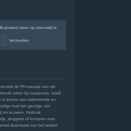
t product weer op voorraad is.
Verzenden
herstelt de PH-waarde van elk
kende lotion bij couperose, heeft
n is tevens een kalmerende en
oelige huid ten gevolge van
nd en eczeem. Gebruik
dje, druppels of kompres voor
Geniet daarnaast van het subtiel