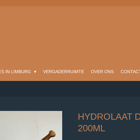
ES IN LIMBURG
VERGADERRUIMTE
OVER ONS
CONTAC
HYDROLAAT 
200ML