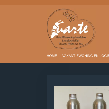
Ga
direct
naar
de
hoofdinhoud
HOME
VAKANTIEWONING EN LOGI