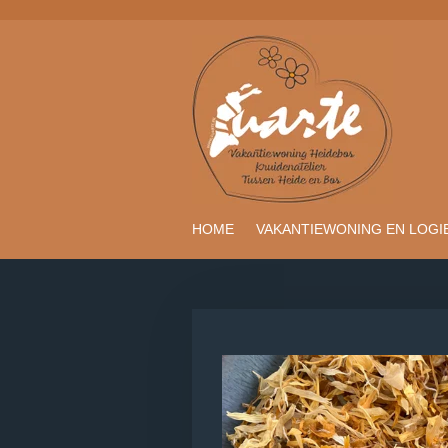
Ga
direct
naar
de
hoofdinhoud
HOME
VAKANTIEWONING EN LOGI