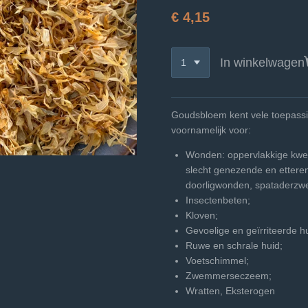
€ 4,15
In winkelwagen
Goudsbloem kent vele toepassi
voornamelijk voor:
Wonden: oppervlakkige kwe
slecht genezende en etter
doorligwonden, spataderzw
Insectenbeten;
Kloven;
Gevoelige en geïrriteerde hu
Ruwe en schrale huid;
Voetschimmel;
Zwemmerseczeem;
Wratten, Eksterogen