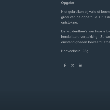
Opgelet!
Niet gebruiken bij vuile of be
groei van de opperhuid. Er is 
ontsteking.
De kruidenthee's van Fuarte bv
hersluitbare verpakking. Zo wo
omstandigheden bewaard: afgesl
Hoeveelheid: 25g
D
D
S
e
e
h
l
e
a
e
l
r
n
e