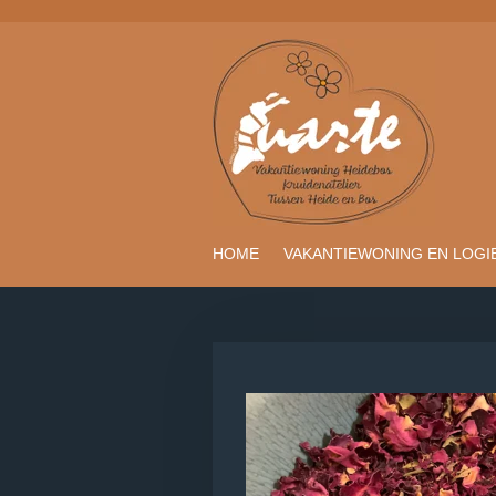
Ga
direct
naar
de
hoofdinhoud
HOME
VAKANTIEWONING EN LOGI