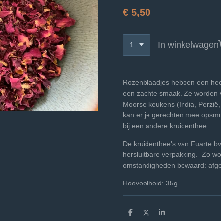
€ 5,50
In winkelwagen
Rozenblaadjes hebben een heer
een zachte smaak. Ze worden va
Moorse keukens (India, Perzië, 
kan er je gerechten mee opsmu
bij een andere kruidenthee.
De kruidenthee's van Fuarte bv
hersluitbare verpakking. Zo wo
omstandigheden bewaard: afgesl
Hoeveelheid: 35g
D
D
S