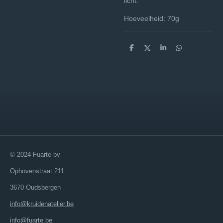
licht.
Hoeveelheid: 70g
D
D
S
D
e
e
h
e
l
e
a
l
e
l
r
e
n
e
n
© 2024 Fuarte bv
Ophovenstraat 211
3670 Oudsbergen
info@kruidenatelier.be
info@fuarte.be