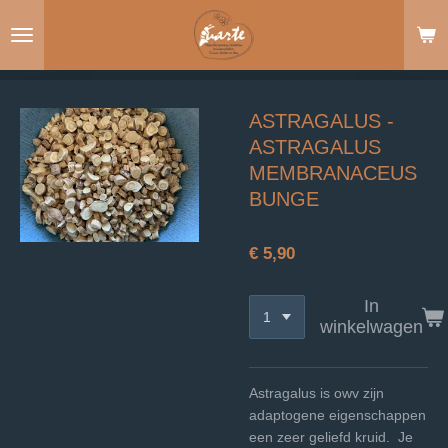
Ga
direct
naar
de
hoofdinhoud
ASTRAGALUS -
ASTRAGALUS
MEMBRANACEUS
BUNGE
€ 5,90
In
winkelwagen
Astragalus is owv zijn
adaptogene eigenschappen
een zeer geliefd kruid. Je